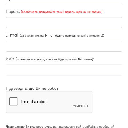
Пароль
:
(обов'язково, придумайте такий пароль, щоб Ви не забули)
E-mail
:
(за бажанням, на E-mail будуть приходити копії замовлень)
Им'я
:
(можна не вказувати, але нам буде приємно Вас знати)
Підтвердіть, що Ви не робот!
Якщо раніше Ви вже реєструвалися на нашому сайті,
увійдіть в особистий