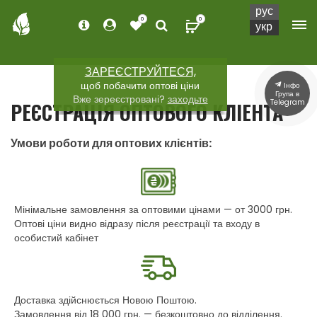
рус
0
0
укр
ЗАРЕЄСТРУЙТЕСЯ,
щоб побачити оптові ціни
Інфо
Група в
Вже зереєстровані?
заходьте
Telegram
РЕЄСТРАЦІЯ ОПТОВОГО КЛІЕНТА
Умови роботи для оптових клієнтів:
Мінімальне замовлення за оптовими цінами — от 3000 грн.
Оптові ціни видно відразу після реєстрації та входу в
особистий кабінет
Доставка здійснюється Новою Поштою.
Замовлення від 18 000 грн. — безкоштовно до відділення.