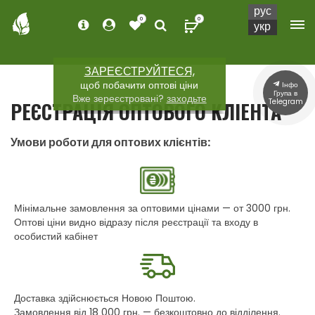
рус
0
0
укр
ЗАРЕЄСТРУЙТЕСЯ,
щоб побачити оптові ціни
Інфо
Група в
Вже зереєстровані?
заходьте
Telegram
РЕЄСТРАЦІЯ ОПТОВОГО КЛІЕНТА
Умови роботи для оптових клієнтів:
Мінімальне замовлення за оптовими цінами — от 3000 грн.
Оптові ціни видно відразу після реєстрації та входу в
особистий кабінет
Доставка здійснюється Новою Поштою.
Замовлення від 18 000 грн. — безкоштовно до відділення.