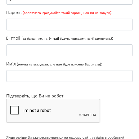
Пароль
:
(обов'язково, придумайте такий пароль, щоб Ви не забули)
E-mail
:
(за бажанням, на E-mail будуть приходити копії замовлень)
Им'я
:
(можна не вказувати, але нам буде приємно Вас знати)
Підтвердіть, що Ви не робот!
Якщо раніше Ви вже реєструвалися на нашому сайті,
увійдіть в особистий