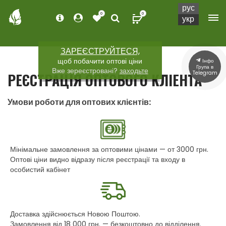
рус
0
0
укр
ЗАРЕЄСТРУЙТЕСЯ,
щоб побачити оптові ціни
Інфо
Група в
Вже зереєстровані?
заходьте
Telegram
РЕЄСТРАЦІЯ ОПТОВОГО КЛІЕНТА
Умови роботи для оптових клієнтів:
Мінімальне замовлення за оптовими цінами — от 3000 грн.
Оптові ціни видно відразу після реєстрації та входу в
особистий кабінет
Доставка здійснюється Новою Поштою.
Замовлення від 18 000 грн. — безкоштовно до відділення.