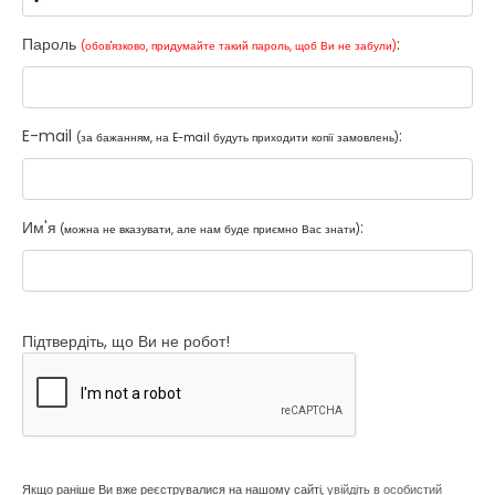
Пароль
:
(обов'язково, придумайте такий пароль, щоб Ви не забули)
E-mail
:
(за бажанням, на E-mail будуть приходити копії замовлень)
Им'я
:
(можна не вказувати, але нам буде приємно Вас знати)
Підтвердіть, що Ви не робот!
Якщо раніше Ви вже реєструвалися на нашому сайті,
увійдіть в особистий