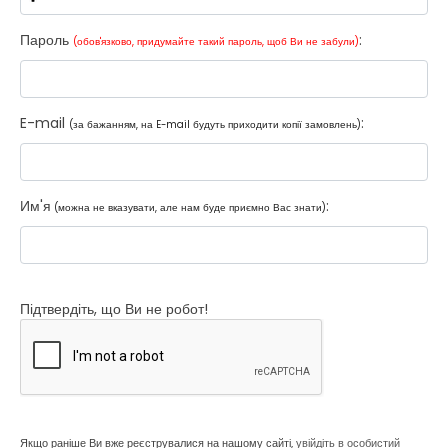
Пароль
:
(обов'язково, придумайте такий пароль, щоб Ви не забули)
E-mail
:
(за бажанням, на E-mail будуть приходити копії замовлень)
Им'я
:
(можна не вказувати, але нам буде приємно Вас знати)
Підтвердіть, що Ви не робот!
Якщо раніше Ви вже реєструвалися на нашому сайті,
увійдіть в особистий