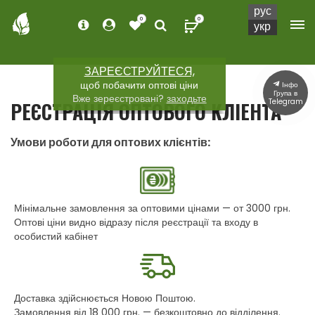
рус
0
0
укр
ЗАРЕЄСТРУЙТЕСЯ,
щоб побачити оптові ціни
Інфо
Група в
Вже зереєстровані?
заходьте
Telegram
РЕЄСТРАЦІЯ ОПТОВОГО КЛІЕНТА
Умови роботи для оптових клієнтів:
Мінімальне замовлення за оптовими цінами — от 3000 грн.
Оптові ціни видно відразу після реєстрації та входу в
особистий кабінет
Доставка здійснюється Новою Поштою.
Замовлення від 18 000 грн. — безкоштовно до відділення.