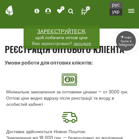
рус
0
0
укр
ЗАРЕЄСТРУЙТЕСЯ,
щоб побачити оптові ціни
Інфо
Група в
Вже зереєстровані?
заходьте
Telegram
РЕЄСТРАЦІЯ ОПТОВОГО КЛІЕНТА
Умови роботи для оптових клієнтів:
Мінімальне замовлення за оптовими цінами — от 3000 грн.
Оптові ціни видно відразу після реєстрації та входу в
особистий кабінет
Доставка здійснюється Новою Поштою.
Замовлення від 18 000 грн. — безкоштовно до відділення.