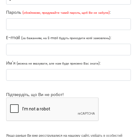
Пароль
:
(обов'язково, придумайте такий пароль, щоб Ви не забули)
E-mail
:
(за бажанням, на E-mail будуть приходити копії замовлень)
Им'я
:
(можна не вказувати, але нам буде приємно Вас знати)
Підтвердіть, що Ви не робот!
Якщо раніше Ви вже реєструвалися на нашому сайті,
увійдіть в особистий