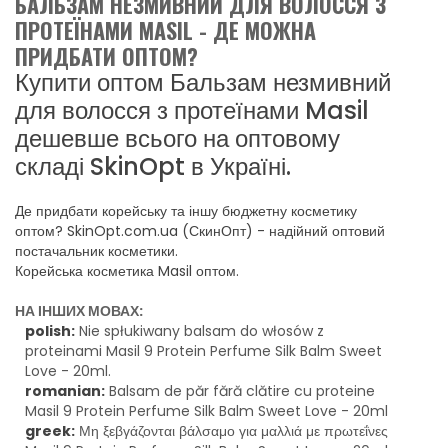
БАЛЬЗАМ НЕЗМИВНИЙ ДЛЯ ВОЛОССЯ З
ПРОТЕЇНАМИ MASIL - ДЕ МОЖНА
ПРИДБАТИ ОПТОМ?
Купити оптом Бальзам незмивний
для волосся з протеїнами Masil
дешевше всього на оптовому
складі SkinOpt в Україні.
Де придбати корейську та іншу бюджетну косметику
оптом? SkinOpt.com.ua (СкинОпт) - надійний оптовий
постачальник косметики.
Корейська косметика Masil оптом.
НА ІНШИХ МОВАХ:
polish:
Nie spłukiwany balsam do włosów z
proteinami Masil 9 Protein Perfume Silk Balm Sweet
Love - 20ml.
romanian:
Balsam de păr fără clătire cu proteine
Masil 9 Protein Perfume Silk Balm Sweet Love - 20ml
greek:
Μη ξεβγάζονται βάλσαμο για μαλλιά με πρωτεΐνες