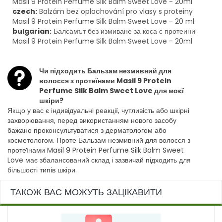
Masil 9 Protein Perfume Silk Balm Sweet Love - 20ml
czech:
Balzám bez oplachování pro vlasy s proteiny
Masil 9 Protein Perfume Silk Balm Sweet Love - 20 ml.
bulgarian:
Балсамът без измиване за коса с протеини
Masil 9 Protein Perfume Silk Balm Sweet Love - 20ml
Чи підходить Бальзам незмивний для
волосся з протеїнами Masil 9 Protein
Perfume Silk Balm Sweet Love для моєї
шкіри?
Якщо у вас є індивідуальні реакції, чутливість або шкірні
захворювання, перед використанням нового засобу
бажано проконсультуватися з дерматологом або
косметологом. Проте Бальзам незмивний для волосся з
протеїнами Masil 9 Protein Perfume Silk Balm Sweet
Love має збалансований склад і зазвичай підходить для
більшості типів шкіри.
ТАКОЖ ВАС МОЖУТЬ ЗАЦІКАВИТИ