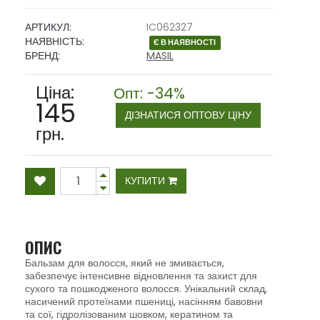
АРТИКУЛ:
IC062327
НАЯВНІСТЬ:
Є В НАЯВНОСТІ
БРЕНД:
MASIL
Ціна:
Опт: -34%
145
ДІЗНАТИСЯ ОПТОВУ ЦІНУ
грн.
КУПИТИ
ОПИС
Бальзам для волосся, який не змивається,
забезпечує інтенсивне відновлення та захист для
сухого та пошкодженого волосся. Унікальний склад,
насичений протеїнами пшениці, насінням бавовни
та сої, гідролізованим шовком, кератином та