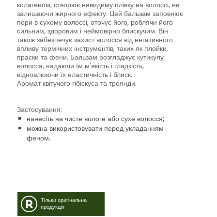
колагеном, створює невидиму плівку на волоссі, не
залишаючи жирного ефекту. Цей бальзам заповнює
пори в сухому волоссі, оточує його, роблячи його
сильним, здоровим і неймовірно блискучим. Він
також забезпечує захист волосся від негативного
впливу термічних інструментів, таких як плойки,
праски та фени. Бальзам розгладжує кутикулу
волосся, надаючи їм м'якість і гладкість,
відновлюючи їх еластичність і блиск.
Аромат квітучого гібіскуса та троянди.
Застосування:
нанесіть на чисте вологе або сухе волосся;
можна використовувати перед укладанням
феном.
Тільки оригінальна
продукція