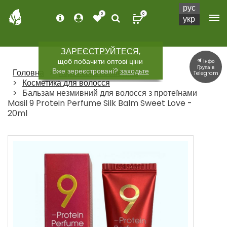
рус
0
0
укр
ЗАРЕЄСТРУЙТЕСЯ,
щоб побачити оптові ціни
Інфо
Група в
Вже зереєстровані?
заходьте
Головна
Корейська косметика
Telegram
Косметика для волосся
Бальзам незмивний для волосся з протеїнами
Masil 9 Protein Perfume Silk Balm Sweet Love -
20ml