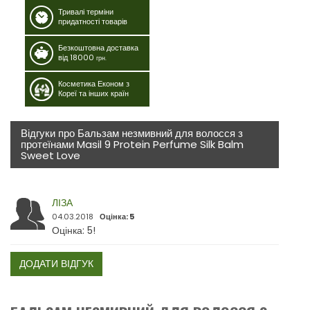
Тривалі терміни
придатності товарів
Безкоштовна доставка
від 18000
грн.
Косметика Економ з
Кореї та інших країн
Відгуки про Бальзам незмивний для волосся з
протеїнами Masil 9 Protein Perfume Silk Balm
Sweet Love
ЛІЗА
04.03.2018
Оцінка: 5
Оцінка: 5!
ДОДАТИ ВІДГУК