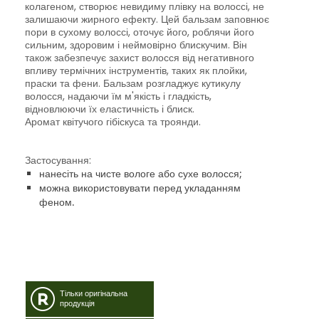
колагеном, створює невидиму плівку на волоссі, не
залишаючи жирного ефекту. Цей бальзам заповнює
пори в сухому волоссі, оточує його, роблячи його
сильним, здоровим і неймовірно блискучим. Він
також забезпечує захист волосся від негативного
впливу термічних інструментів, таких як плойки,
праски та фени. Бальзам розгладжує кутикулу
волосся, надаючи їм м'якість і гладкість,
відновлюючи їх еластичність і блиск.
Аромат квітучого гібіскуса та троянди.
Застосування:
нанесіть на чисте вологе або сухе волосся;
можна використовувати перед укладанням
феном.
Тільки оригінальна
продукція