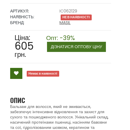
АРТИКУЛ:
IC062129
НАЯВНІСТЬ:
НЕ В НАЯВНОСТІ
БРЕНД:
MASIL
Ціна:
Опт: -39%
605
ДІЗНАТИСЯ ОПТОВУ ЦІНУ
грн.
Немає в наявності
ОПИС
Бальзам для волосся, який не змивається,
забезпечує інтенсивне відновлення та захист для
сухого та пошкодженого волосся. Унікальний склад,
насичений протеїнами пшениці, насінням бавовни
та сої, гідролізованим шовком, кератином та