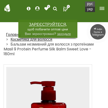
рус
0
0
укр
ЗАРЕЄСТРУЙТЕСЯ,
щоб побачити оптові ціни
Інфо
Група в
Вже зереєстровані?
заходьте
Головна
Корейська косметика
Telegram
Косметика для волосся
Бальзам незмивний для волосся з протеїнами
Masil 9 Protein Perfume Silk Balm Sweet Love -
180ml