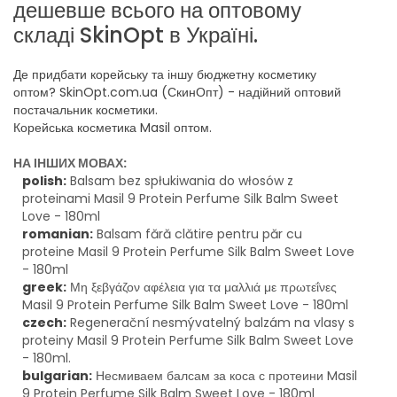
дешевше всього на оптовому
складі SkinOpt в Україні.
Де придбати корейську та іншу бюджетну косметику
оптом? SkinOpt.com.ua (СкинОпт) - надійний оптовий
постачальник косметики.
Корейська косметика Masil оптом.
НА ІНШИХ МОВАХ:
polish:
Balsam bez spłukiwania do włosów z
proteinami Masil 9 Protein Perfume Silk Balm Sweet
Love - 180ml
romanian:
Balsam fără clătire pentru păr cu
proteine Masil 9 Protein Perfume Silk Balm Sweet Love
- 180ml
greek:
Μη ξεβγάζον αφέλεια για τα μαλλιά με πρωτεΐνες
Masil 9 Protein Perfume Silk Balm Sweet Love - 180ml
czech:
Regenerační nesmývatelný balzám na vlasy s
proteiny Masil 9 Protein Perfume Silk Balm Sweet Love
- 180ml.
bulgarian:
Несмиваем балсам за коса с протеини Masil
9 Protein Perfume Silk Balm Sweet Love - 180ml