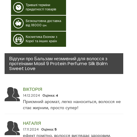
Тривалі терміни
придатності товарів
Безкоштовна доставка
від 18000
грн.
Косметика Економ з
Кореї та інших країн
Відгуки про Бальзам незмивний для волосся з
протеїнами Masil 9 Protein Perfume Silk Balm
Sweet Love
ВІКТОРІЯ
14.12.2024
Оцінка: 4
Приємний аромат, легко наноситься, волосся не
стає жирним, просто супер!
НАТАЛІЯ
17.11.2024
Оцінка: 5
ефект помітно, волосся виглядає здоровим.