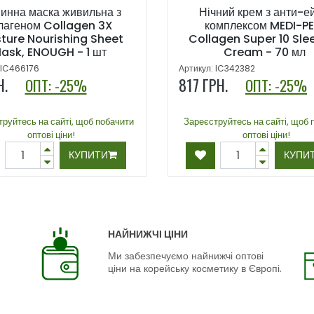
нинна маска живильна з
Нічний крем з анти-е
лагеном Collagen 3X
комплексом MEDI-PE
ture Nourishing Sheet
Collagen Super 10 Sle
ask, ENOUGH - 1 шт
Cream - 70 мл
 IC466176
Артикул: IC342382
РН.
817
ГРН.
ОПТ: -25%
ОПТ: -25%
руйтесь на сайті, щоб побачити
Зареєструйтесь на сайті, щоб 
оптові ціни!
оптові ціни!
КУПИТИ
КУПИ
НАЙНИЖЧІ ЦІНИ
Ми забезпечуємо найнижчі оптові
ціни на корейську косметику в Європі.