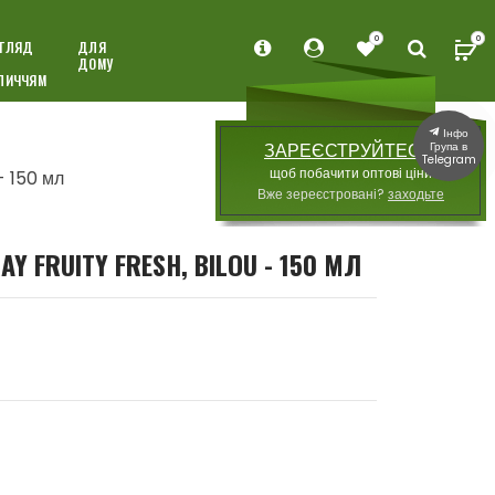
0
0
ГЛЯД
ДЛЯ
ДОМУ
ЛИЧЧЯМ
Інфо
Група в
ЗАРЕЄСТРУЙТЕСЯ,
Telegram
щоб побачити оптові ціни
- 150 мл
Вже зереєстровані?
заходьте
 FRUITY FRESH, BILOU - 150 МЛ