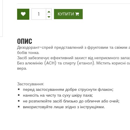
КУПИТИ
ОПИС
Дезодорант-спрей представлений з фруктовим та свіжим а
бобів тонка.
Засіб забезпечує ефективний захист від неприємного запаху
Без алюмінію (ACH) та спирту (етанол). Містить корисні ол
вера.
Застосування:
перед застосуванням добре струснути флакон;
нанесіть на чисту та суху шкіру пахв;
не розпилюйте засіб близько до обличчя або очей;
використовуйте лише згідно з інструкціями.