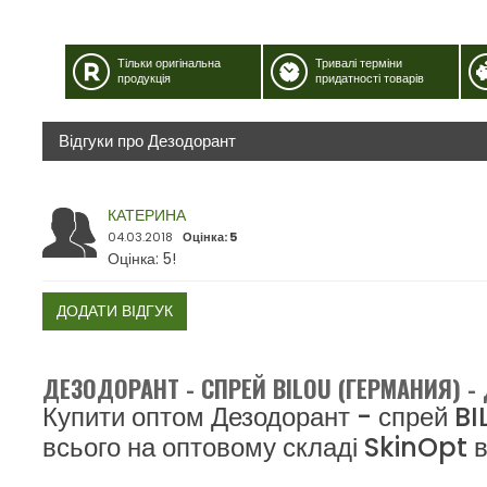
Тільки оригінальна
Тривалі терміни
продукція
придатності товарів
Відгуки про Дезодорант
КАТЕРИНА
04.03.2018
Оцінка: 5
Оцінка: 5!
ДОДАТИ ВІДГУК
ДЕЗОДОРАНТ - СПРЕЙ BILOU (ГЕРМАНИЯ) 
Купити оптом Дезодорант - спрей B
всього на оптовому складі SkinOpt в 