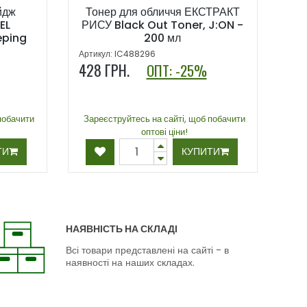
йдж
Тонер для обличчя ЕКСТРАКТ
EL
РИСУ Black Out Toner, J:ON -
eping
200 мл
Артикул: IC488296
428
ГРН.
ОПТ: -25%
побачити
Зареєструйтесь на сайті, щоб побачити
оптові ціни!
ТИ
КУПИТИ
НАЯВНІСТЬ НА СКЛАДІ
Всі товари представлені на сайті - в
наявності на наших складах.