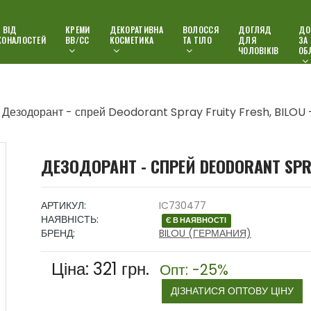
 ВІД
КРЕМИ
ДЕКОРАТИВНА
ВОЛОССЯ
ДОГЛЯД
ДО
КОНАЛОСТЕЙ
ВВ/СС
КОСМЕТИКА
ТА ТІЛО
ДЛЯ
ЗА
ЧОЛОВІКІВ
ОБ
Дезодорант - спрей Deodorant Spray Fruity Fresh, BILOU 
ДЕЗОДОРАНТ - СПРЕЙ DEODORANT SPRAY
АРТИКУЛ:
IC730477
НАЯВНІСТЬ:
Є В НАЯВНОСТІ
БРЕНД:
BILOU (ГЕРМАНИЯ)
Ціна:
321
грн.
Опт: -25%
ДІЗНАТИСЯ ОПТОВУ ЦІНУ