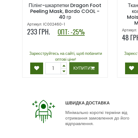
Пілінг-шкарпетки Dragon Foot
Тка
Peeling Mask, Bordo COOL -
ко
40 гр
Mois
M
Артикул: IC002460-1
233
ГРН.
ОПТ: -25%
Артикул:
48
Г
Зареєструйтесь на сайті, щоб побачити
Зареєст
оптові ціни!
КУПИТИ
ШВИДКА ДОСТАВКА
Мінімально короткі терміни від
отримання замовлення до його
відправлення.