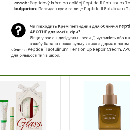
czech:
Peptidový krém na obličej Peptide 11 Botulinum 
bulgarian:
Пептиден крем за лице Peptide 11 Botulinum 
Чи підходить Крем пептидний для обличчя Pept
APOTHE для моєї шкіри?
Якщо у вас є індивідуальні реакції, чутливість або
засобу бажано проконсультуватися з дерматологом
обличчя Peptide 11 Botulinum Tension Up Repair Cream, APO
для більшості типів шкіри.