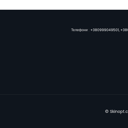
Телефони :
+380999049501
,
+38
© Skinopt.