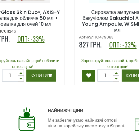
«Glass Skin Duo», AXIS-Y
Сироватка ампульна
атка для обличчя 50 мл +
бакучіолом Bakuchiol A
оватка для очей 10 мл
Young Ampoule, WISMIN
мл
 IC611246
ГРН.
ОПТ: -33%
Артикул: IC479083
827
ГРН.
ОПТ: -33%
руйтесь на сайті, щоб побачити
Зареєструйтесь на сайті, щоб 
оптові ціни!
оптові ціни!
КУПИТИ
КУПИ
НАЙНИЖЧІ ЦІНИ
Ми забезпечуємо найнижчі оптові
ціни на корейську косметику в Європі.