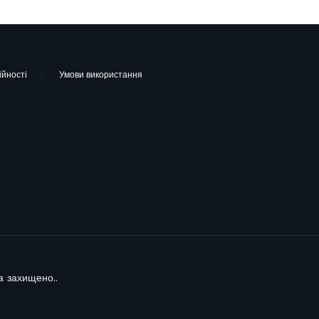
ійності
Умови використання
а захищено..