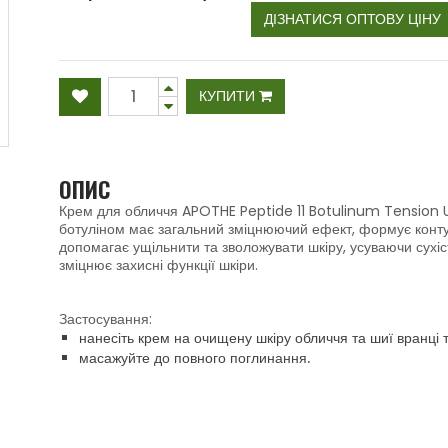
ДІЗНАТИСЯ ОПТОВУ ЦІНУ
КУПИТИ
ОПИС
Крем для обличчя APOTHE Peptide 11 Botulinum Tension 
ботуліном має загальний зміцнюючий ефект, формує контур
допомагає ущільнити та зволожувати шкіру, усуваючи сухіс
зміцнює захисні функції шкіри.
Застосування:
нанесіть крем на очищену шкіру обличчя та шиї вранці т
масажуйте до повного поглинання.