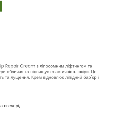
Up Repair Cream з ліпосомним ліфтингом та
и обличчя та підвищує еластичність шкіри. Це
ть та лущення. Крем відновлює ліпідний бар'єр і
а ввечері;