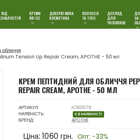
 ВІД
КРЕМИ
ДЕКОРАТИВНА
ВОЛОССЯ
ДОГЛЯД
ДО
КОНАЛОСТЕЙ
ВВ/СС
КОСМЕТИКА
ТА ТІЛО
ДЛЯ
ЗА
ЧОЛОВІКІВ
ОБ
я обличчя
tulinum Tension Up Repair Cream, APOTHE - 50 мл
КРЕМ ПЕПТИДНИЙ ДЛЯ ОБЛИЧЧЯ PEPTI
REPAIR CREAM, APOTHE - 50 МЛ
АРТИКУЛ:
IC160079
НАЯВНІСТЬ:
Є В НАЯВНОСТІ
БРЕНД:
APOTHE
Ціна:
1060
грн.
Опт: -33%