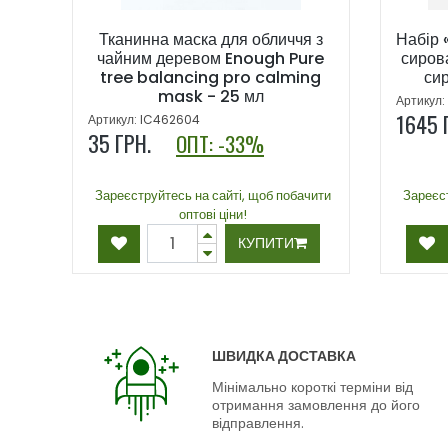
Тканинна маска для обличчя з
Набір 
чайним деревом Enough Pure
сиров
tree balancing pro calming
сир
mask - 25 мл
Артикул:
1645
Артикул: IC462604
35
ГРН.
ОПТ: -33%
Зареєструйтесь на сайті, щоб побачити
Зареєст
оптові ціни!
КУПИТИ
ШВИДКА ДОСТАВКА
Мінімально короткі терміни від
отримання замовлення до його
відправлення.