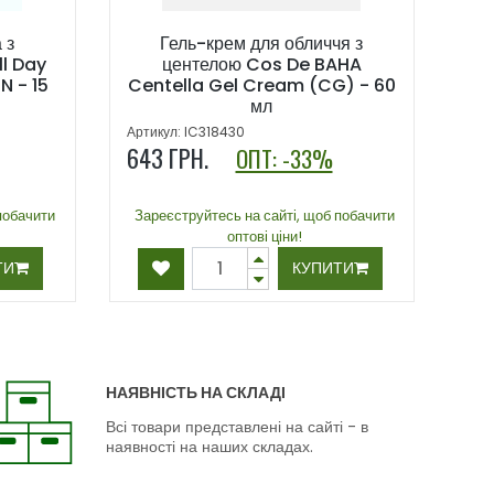
 з
Гель-крем для обличчя з
ll Day
центелою Cos De BAHA
 - 15
Centella Gel Cream (CG) - 60
мл
Артикул: IC318430
643
ГРН.
ОПТ: -33%
побачити
Зареєструйтесь на сайті, щоб побачити
оптові ціни!
ТИ
КУПИТИ
НАЯВНІСТЬ НА СКЛАДІ
Всі товари представлені на сайті - в
наявності на наших складах.