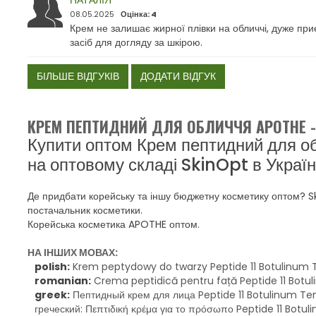
НАТАЛІЯ
08.05.2025
Оцінка: 4
Крем не залишає жирної плівки на обличчі, дуже пр
засіб для догляду за шкірою.
БІЛЬШЕ ВІДГУКІВ
ДОДАТИ ВІДГУК
КРЕМ ПЕПТИДНИЙ ДЛЯ ОБЛИЧЧЯ APOTHE 
Купити оптом Крем пептидний для 
на оптовому складі SkinOpt в Україні
Де придбати корейську та іншу бюджетну косметику оптом? 
постачальник косметики.
Корейська косметика APOTHE оптом.
НА ІНШИХ МОВАХ:
polish:
Krem peptydowy do twarzy Peptide 11 Botulinum 
romanian:
Crema peptidică pentru față Peptide 11 Botu
greek:
Пептидный крем для лица Peptide 11 Botulinum Te
греческий: Πεπτιδική κρέμα για το πρόσωπο Peptide 11 Bot