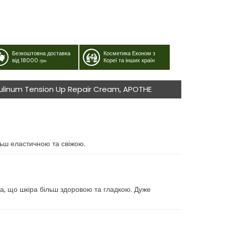
Безкоштовна доставка
Косметика Економ з
від 18000
Кореї та інших країн
грн.
otulinum Tension Up Repair Cream, APOTHE
льш еластичною та свіжою.
ла, що шкіра більш здоровою та гладкою. Дуже