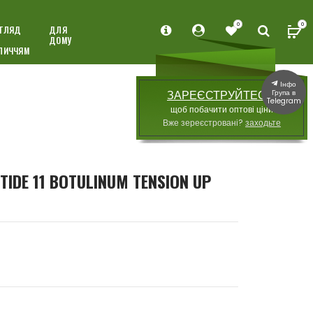
0
0
ГЛЯД
ДЛЯ
ДОМУ
ЛИЧЧЯМ
Інфо
Група в
ЗАРЕЄСТРУЙТЕСЯ,
Telegram
щоб побачити оптові ціни
Вже зереєстровані?
заходьте
DE 11 BOTULINUM TENSION UP