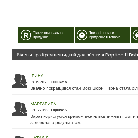
Тільки оригінальна
Тривалі терміни
продукція
придатності товарів
Відгуки про Крем пептидний для обличчя Peptide 11 B
ІРИНА
18.05.2025
Оцінка: 5
Значно покращився стан моєї шкіри - вона стала бі
МАРГАРИТА
17.05.2025
Оцінка: 5
Зараз користуюся кремом вже кілька тижнів і поміти
задоволена результатом.