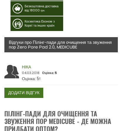
Безкоштовна доставка
від 18000
грн.
Косметика Економ з
Кореї та інших країн
Відгуки про Пілінг-пади для очищення та звуження
пор Zero Pore Pad 2.0, MEDICUBE
НІКА
04.03.2018
Оцінка: 5
Оцінка: 5!
ДОДАТИ ВІДГУК
ПІЛІНГ-ПАДИ ДЛЯ ОЧИЩЕННЯ ТА
ЗВУЖЕННЯ ПОР MEDICUBE - ДЕ МОЖНА
ПРИДБАТИ ОПТОМ?