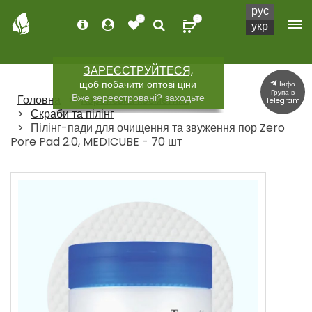
рус
0
0
укр
ЗАРЕЄСТРУЙТЕСЯ,
щоб побачити оптові ціни
Інфо
Група в
Вже зереєстровані?
заходьте
Головна
Корейська косметика
Telegram
Скраби та пілінг
Пілінг-пади для очищення та звуження пор Zero
Pore Pad 2.0, MEDICUBE - 70 шт