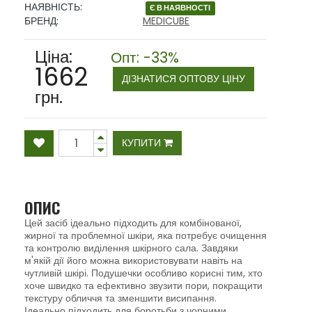
НАЯВНІСТЬ:
Є В НАЯВНОСТІ
БРЕНД:
MEDICUBE
Ціна:
Опт: -33%
1662
ДІЗНАТИСЯ ОПТОВУ ЦІНУ
грн.
КУПИТИ
ОПИС
Цей засіб ідеально підходить для комбінованої,
жирної та проблемної шкіри, яка потребує очищення
та контролю виділення шкірного сала. Завдяки
м'якій дії його можна використовувати навіть на
чутливій шкірі. Подушечки особливо корисні тим, хто
хоче швидко та ефективно звузити пори, покращити
текстуру обличчя та зменшити висипання.
Ідеально підходить для боротьби з чорними