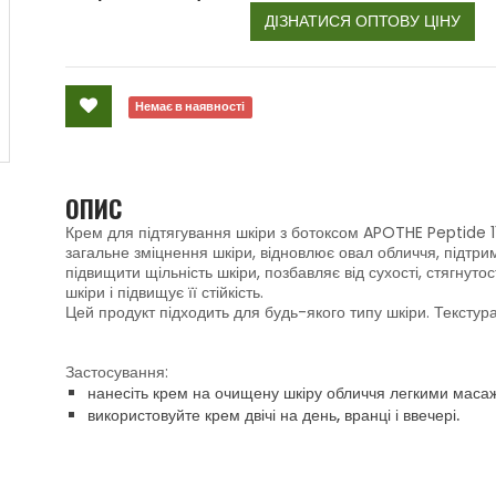
ДІЗНАТИСЯ ОПТОВУ ЦІНУ
Немає в наявності
ОПИС
Крем для підтягування шкіри з ботоксом APOTHE Peptide 
загальне зміцнення шкіри, відновлює овал обличчя, підтрим
підвищити щільність шкіри, позбавляє від сухості, стягнут
шкіри і підвищує її стійкість.
Цей продукт підходить для будь-якого типу шкіри. Текстур
Застосування:
нанесіть крем на очищену шкіру обличчя легкими маса
використовуйте крем двічі на день, вранці і ввечері.