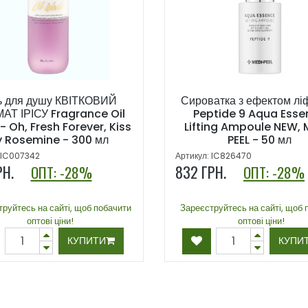
ь для душу КВІТКОВИЙ
Сироватка з ефектом лі
АТ ІРІСУ Fragrance Oil
Peptide 9 Aqua Esse
 Oh, Fresh Forever, Kiss
Lifting Ampoule NEW, 
y Rosemine - 300 мл
PEEL - 50 мл
 IC007342
Артикул: IC826470
РН.
832
ГРН.
ОПТ: -28%
ОПТ: -28%
руйтесь на сайті, щоб побачити
Зареєструйтесь на сайті, щоб 
оптові ціни!
оптові ціни!
КУПИТИ
КУПИ