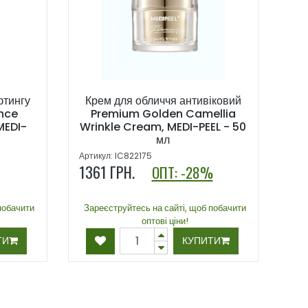
фтингу
Крем для обличчя антивіковий
nce
Premium Golden Camellia
MEDI-
Wrinkle Cream, MEDI-PEEL - 50
мл
Артикул: IC822175
1361
ГРН.
ОПТ: -28%
побачити
Зареєструйтесь на сайті, щоб побачити
оптові ціни!
ТИ
КУПИТИ