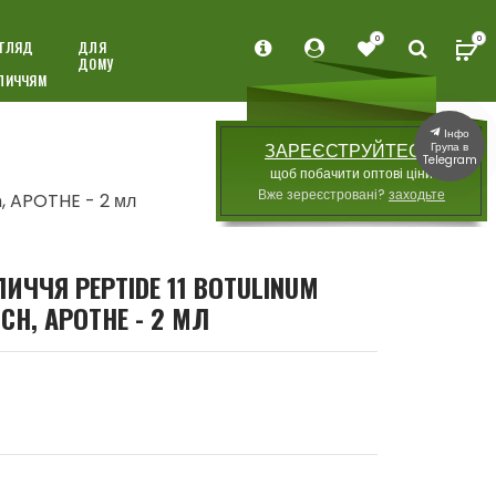
0
0
ГЛЯД
ДЛЯ
ДОМУ
ЛИЧЧЯМ
Інфо
Група в
ЗАРЕЄСТРУЙТЕСЯ,
Telegram
щоб побачити оптові ціни
Вже зереєстровані?
заходьте
, APOTHE - 2 мл
ЧЧЯ PEPTIDE 11 BOTULINUM
CH, APOTHE - 2 МЛ