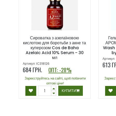
Сироватка з азелаїновою
Гел
кислотою для боротьби з акне та
АРОМ
куперозом Cos de Baha
Wash -
Azelaic Acid 10% Serum - 30
b
мл
Артикул:
613
Г
Артикул: IC318126
684
ГРН.
ОПТ: -28%
Зареєструйтесь на сайті, щоб побачити
Зареєст
оптові ціни!
КУПИТИ