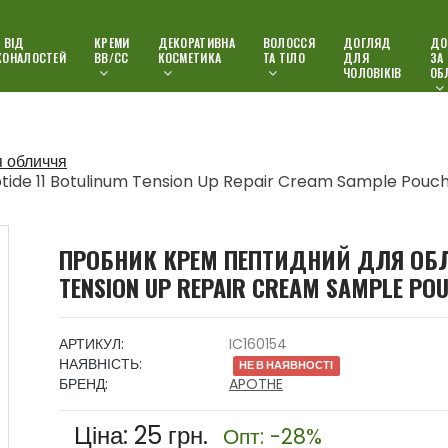
 ВІД
КРЕМИ
ДЕКОРАТИВНА
ВОЛОССЯ
ДОГЛЯД
ДО
КОНАЛОСТЕЙ
ВВ/СС
КОСМЕТИКА
ТА ТІЛО
ДЛЯ
ЗА
ЧОЛОВІКІВ
ОБ
я обличчя
ide 11 Botulinum Tension Up Repair Cream Sample Pouch
ПРОБНИК КРЕМ ПЕПТИДНИЙ ДЛЯ ОБЛИ
TENSION UP REPAIR CREAM SAMPLE POU
АРТИКУЛ:
IC160154
НАЯВНІСТЬ:
НЕ В НАЯВНОСТІ
БРЕНД:
APOTHE
Ціна:
25
грн.
Опт: -28%