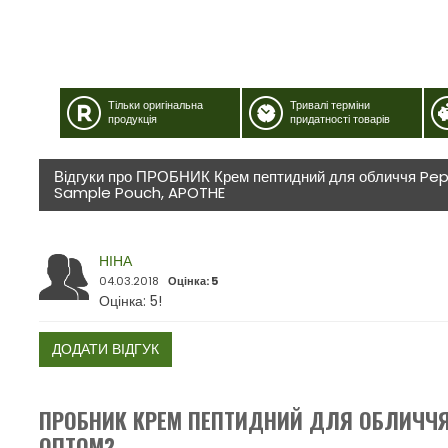
Тільки оригінальна
Тривалі терміни
продукція
придатності товарів
Відгуки про ПРОБНИК Крем пептидний для обличчя Pep
Sample Pouch, APOTHE
НІНА
04.03.2018
Оцінка: 5
Оцінка: 5!
ДОДАТИ ВІДГУК
ПРОБНИК КРЕМ ПЕПТИДНИЙ ДЛЯ ОБЛИЧЧЯ
ОПТОМ?