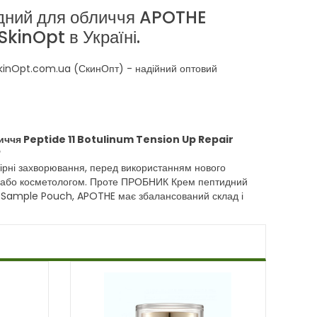
дний для обличчя APOTHE
kinOpt в Україні.
SkinOpt.com.ua (СкинОпт) - надійний оптовий
иччя Peptide 11 Botulinum Tension Up Repair
?
 шкірні захворювання, перед використанням нового
м або косметологом. Проте ПРОБНИК Крем пептидний
m Sample Pouch, APOTHE має збалансований склад і