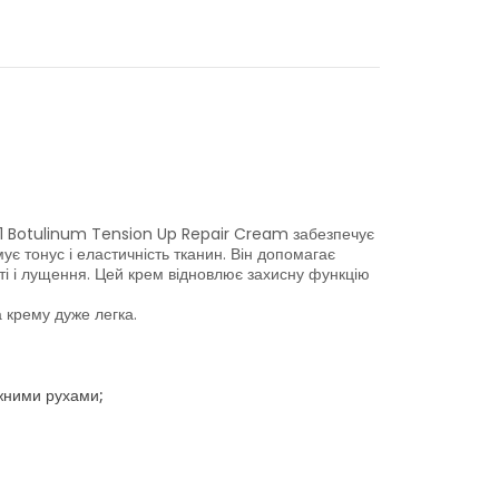
11 Botulinum Tension Up Repair Cream забезпечує
ує тонус і еластичність тканин. Він допомагає
ості і лущення. Цей крем відновлює захисну функцію
а крему дуже легка.
жними рухами;