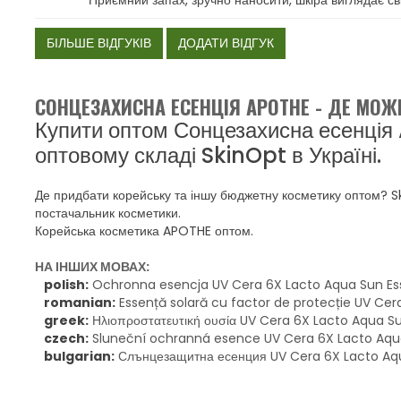
Приємний запах, зручно наносити, шкіра виглядає св
БІЛЬШЕ ВІДГУКІВ
ДОДАТИ ВІДГУК
СОНЦЕЗАХИСНА ЕСЕНЦІЯ APOTHE - ДЕ МО
Купити оптом Сонцезахисна есенці
оптовому складі SkinOpt в Україні.
Де придбати корейську та іншу бюджетну косметику оптом? 
постачальник косметики.
Корейська косметика APOTHE оптом.
НА ІНШИХ МОВАХ:
polish:
Ochronna esencja UV Cera 6X Lacto Aqua Sun Es
romanian:
Essență solară cu factor de protecție UV Ce
greek:
Ηλιοπροστατευτική ουσία UV Cera 6X Lacto Aqua S
czech:
Sluneční ochranná esence UV Cera 6X Lacto Aqu
bulgarian:
Слънцезащитна есенция UV Cera 6X Lacto Aqu