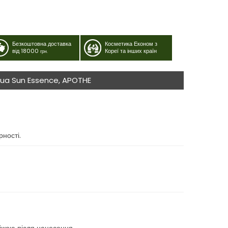
Безкоштовна доставка
Косметика Економ з
від 18000
Кореї та інших країн
грн.
Aqua Sun Essence, APOTHE
ності.