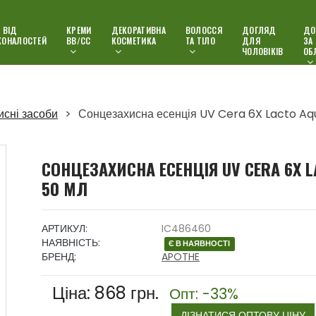
 ВІД
КРЕМИ
ДЕКОРАТИВНА
ВОЛОССЯ
ДОГЛЯД
ДО
КОНАЛОСТЕЙ
ВВ/СС
КОСМЕТИКА
ТА ТІЛО
ДЛЯ
ЗА
ЧОЛОВІКІВ
ОБ
сні засоби
Сонцезахисна есенція UV Cera 6X Lacto Aq
СОНЦЕЗАХИСНА ЕСЕНЦІЯ UV CERA 6X LA
50 МЛ
АРТИКУЛ:
IC486460
НАЯВНІСТЬ:
Є В НАЯВНОСТІ
БРЕНД:
APOTHE
Ціна:
868
грн.
Опт: -33%
ДІЗНАТИСЯ ОПТОВУ ЦІНУ