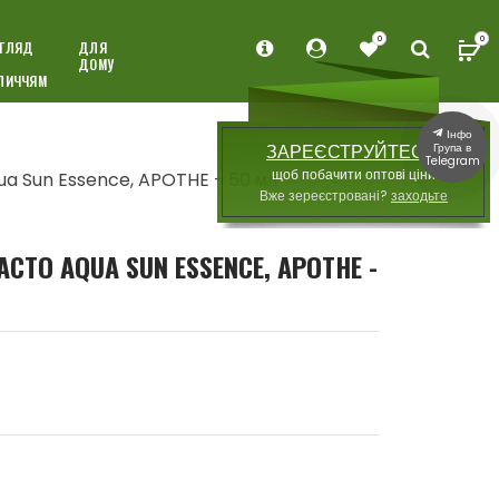
0
0
ГЛЯД
ДЛЯ
ДОМУ
ЛИЧЧЯМ
Інфо
Група в
ЗАРЕЄСТРУЙТЕСЯ,
Telegram
щоб побачити оптові ціни
ua Sun Essence, APOTHE - 50 мл
Вже зереєстровані?
заходьте
CTO AQUA SUN ESSENCE, APOTHE -