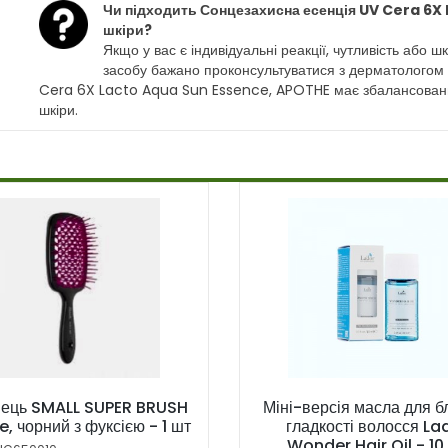
Чи підходить Сонцезахисна есенція UV Cera 6X
шкіри?
Якщо у вас є індивідуальні реакції, чутливість або
засобу бажано проконсультуватися з дерматологом
Cera 6X Lacto Aqua Sun Essence, APOTHE має збалансований 
шкіри.
нець SMALL SUPER BRUSH
Міні-версія масла для бл
, чорний з фуксією - 1 шт
гладкості волосся La
Wonder Hair Oil - 10