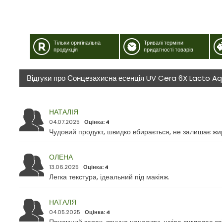
Тільки оригінальна
Тривалі терміни
продукція
придатності товарів
Відгуки про Сонцезахисна есенція UV Cera 6X Lacto 
НАТАЛІЯ
04.07.2025
Оцінка: 4
Чудовий продукт, швидко вбирається, не залишає жир
ОЛЕНА
13.06.2025
Оцінка: 4
Легка текстура, ідеальний під макіяж.
НАТАЛЯ
04.05.2025
Оцінка: 4