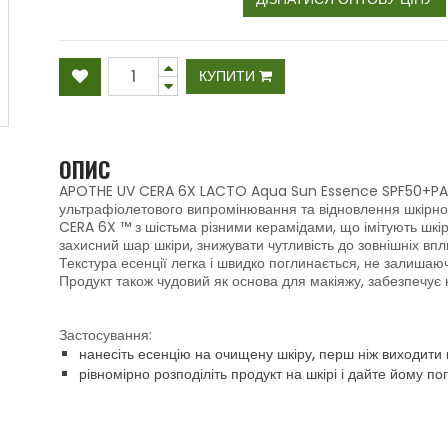
КУПИТИ
ОПИС
APOTHE UV CERA 6X LACTO Aqua Sun Essence SPF50+PA +
ультрафіолетового випромінювання та відновлення шкірно
CERA 6X ™ з шістьма різними керамідами, що імітують шкір
захисний шар шкіри, знижувати чутливість до зовнішніх впли
Текстура есенції легка і швидко поглинається, не залишаючи
Продукт також чудовий як основа для макіяжу, забезпечує
Застосування:
нанесіть есенцію на очищену шкіру, перш ніж виходити
рівномірно розподіліть продукт на шкірі і дайте йому по