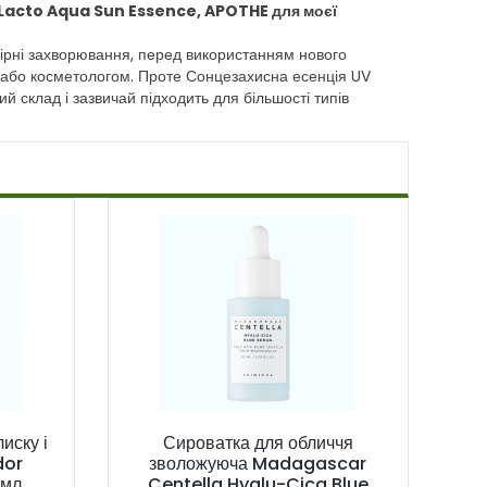
 Lacto Aqua Sun Essence, APOTHE для моєї
 шкірні захворювання, перед використанням нового
 або косметологом. Проте Сонцезахисна есенція UV
склад і зазвичай підходить для більшості типів
иску і
Сироватка для обличчя
dor
зволожуюча Madagascar
 мл
Centella Hyalu-Cica Blue