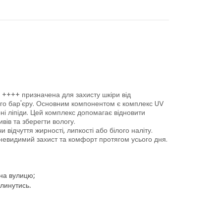
+++ призначена для захисту шкіри від
го бар'єру. Основним компонентом є комплекс UV
ні ліпіди. Цей комплекс допомагає відновити
вів та зберегти вологу.
 відчуття жирності, липкості або білого наліту.
 невидимий захист та комфорт протягом усього дня.
 на вулицю;
глинутись.