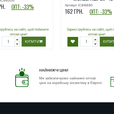
 IC650010
РН.
ОПТ: -33%
Артикул: IC816690
162
ГРН.
ОПТ: -33%
руйтесь на сайті, щоб побачити
Зареєструйтесь на сайті, щоб 
оптові ціни!
оптові ціни!
КУПИТИ
КУПИ
НАЙНИЖЧІ ЦІНИ
Ми забезпечуємо найнижчі оптові
ціни на корейську косметику в Європі.