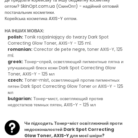
Де придбати корейську та іншу бюджетну косметику
оптом? SkinOpt.com.ua (СкинОпт) - надійний оптовий
постачальник косметики.
Корейська косметика AXIS-Y оптом.
НА ІНШИХ МОВАХ:
polish:
Tonik rozjaśniający do twarzy Dark Spot
Correcting Glow Toner, AXIS-Y - 125 ml.
romanian:
Corector de pete negre, toner AXIS-Y, 125
ml.
greek:
Тонер-спрей, осветляющий пигментные пятна и
улучшающий блеск кожи Dark Spot Correcting Glow
Toner, AXIS-Y - 125 мл
czech:
Toner-mist, осветляющий против пигментных
пятен Dark Spot Correcting Glow Toner от AXIS-Y - 125
мл
bulgarian:
Тонер-мист, осветляющий против
недостатков темных пятен, AXIS-Y - 125 мл
Чи підходить Тонер-міст освітлюючий проти
недосконалостей Dark Spot Correcting
Glow Toner, AXIS-Y для моєї шкіри?