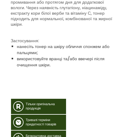
промивання або протягом дня для додаткової
вологи. Через наявність глутатіону, ніацинаміду,
екстракту кори білої верби та вітаміну С, тонер
підходить для нормальної, комбінованої та жирної
шкіри.
Застосування:
нанесіть тонер на шкіру обличчя спонжем або
пальцями;
використовуйте вранці та/або ввечері після
очищення шкіри.
Тільки оригінальна
продукція
Тривалі терміни
придатності товарів
Безкоштовна доставка