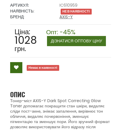
АРТИКУЛ:
IC610959
НАЯВНІСТЬ:
НЕ В НАЯВНОСТІ
БРЕНД:
AXIS-Y
Ціна:
Опт: -45%
1028
ДІЗНАТИСЯ ОПТОВУ ЦІНУ
грн.
Немає в наявності
ОПИС
Тонер-міст AXIS-Y Dark Spot Correcting Glow
Toner допомагає покращити стан шкіри, видаляє
сліди пост-акне, знімає запалення, вирівнює тон
обличчя, видаляє почервоніння, зменшує
пігментацію та зменшує пори. Його зручний формат
дозволяє використовувати його відразу після