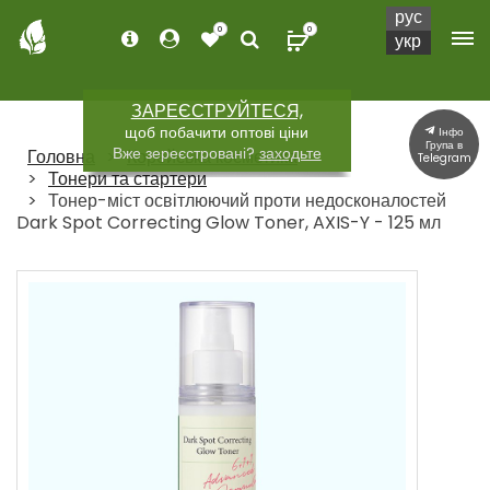
рус
0
0
укр
ЗАРЕЄСТРУЙТЕСЯ,
щоб побачити оптові ціни
Інфо
Група в
Вже зереєстровані?
заходьте
Головна
Корейська косметика
Telegram
Тонери та стартери
Тонер-міст освітлюючий проти недосконалостей
Dark Spot Correcting Glow Toner, AXIS-Y - 125 мл