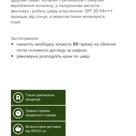
здорове сяйво. Колаген з ретиналом стимулює
вироблення колагену, а гіалуронова кислота
зволожує і робить шкіру еластичною. SPF 30 PA+++
захищає від сонця, а мікрочастинки мінімізують
пори.
Застосування:
нанесіть необхідну кількість BB-крему на обличчя
після основного догляду за шкірою;
рівномірно розподіліть крем по шкірі.
Тільки оригінальна
продукція
Тривалі терміни
придатності товарів
Безкоштовна доставка
від 18000
грн.