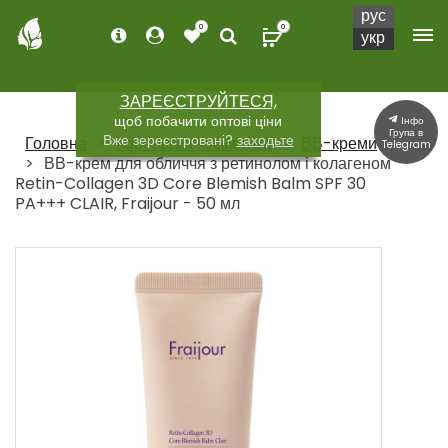
рус
0
0
укр
ЗАРЕЄСТРУЙТЕСЯ,
щоб побачити оптові ціни
Інфо
Група в
Вже зереєстровані?
заходьте
Головна
Корейська косметика
ВВ-креми
Telegram
ВВ-крем для обличчя з ретинолом і колагеном
Retin-Collagen 3D Core Blemish Balm SPF 30
PA+++ CLAIR, Fraijour - 50 мл