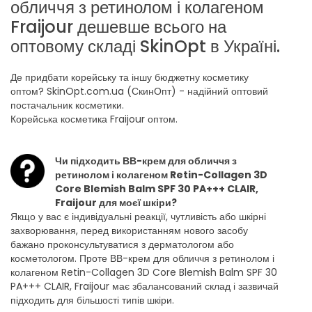
обличчя з ретинолом і колагеном
Fraijour дешевше всього на
оптовому складі SkinOpt в Україні.
Де придбати корейську та іншу бюджетну косметику
оптом? SkinOpt.com.ua (СкинОпт) - надійний оптовий
постачальник косметики.
Корейська косметика Fraijour оптом.
Чи підходить ВВ-крем для обличчя з
ретинолом і колагеном Retin-Collagen 3D
Core Blemish Balm SPF 30 PA+++ CLAIR,
Fraijour для моєї шкіри?
Якщо у вас є індивідуальні реакції, чутливість або шкірні
захворювання, перед використанням нового засобу
бажано проконсультуватися з дерматологом або
косметологом. Проте ВВ-крем для обличчя з ретинолом і
колагеном Retin-Collagen 3D Core Blemish Balm SPF 30
PA+++ CLAIR, Fraijour має збалансований склад і зазвичай
підходить для більшості типів шкіри.