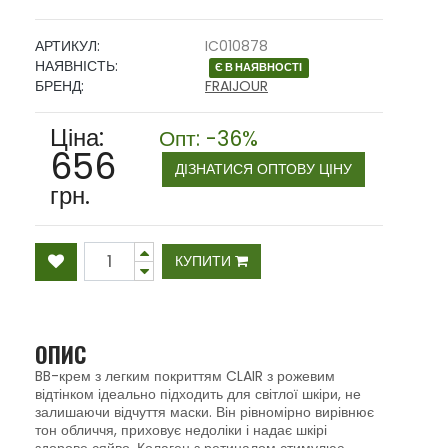
АРТИКУЛ:
IC010878
НАЯВНІСТЬ:
Є В НАЯВНОСТІ
БРЕНД:
FRAIJOUR
Ціна:
Опт: -36%
656
ДІЗНАТИСЯ ОПТОВУ ЦІНУ
грн.
КУПИТИ
ОПИС
BB-крем з легким покриттям CLAIR з рожевим
відтінком ідеально підходить для світлої шкіри, не
залишаючи відчуття маски. Він рівномірно вирівнює
тон обличчя, приховує недоліки і надає шкірі