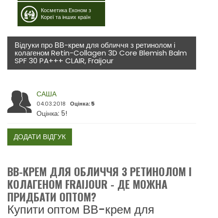
Косметика Економ з
Кореї та інших країн
Відгуки про ВВ-крем для обличчя з ретинолом і
колагеном Retin-Collagen 3D Core Blemish Balm
SPF 30 PA+++ CLAIR, Fraijour
САША
04.03.2018
Оцінка: 5
Оцінка: 5!
ДОДАТИ ВІДГУК
ВВ-КРЕМ ДЛЯ ОБЛИЧЧЯ З РЕТИНОЛОМ І
КОЛАГЕНОМ FRAIJOUR - ДЕ МОЖНА
ПРИДБАТИ ОПТОМ?
Купити оптом ВВ-крем для