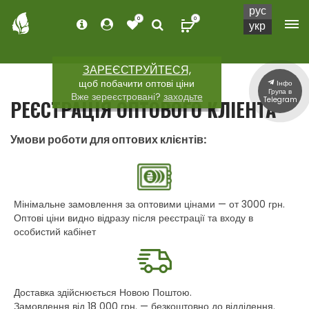
рус
0
0
укр
ЗАРЕЄСТРУЙТЕСЯ,
щоб побачити оптові ціни
Інфо
Група в
Вже зереєстровані?
заходьте
Telegram
РЕЄСТРАЦІЯ ОПТОВОГО КЛІЕНТА
Умови роботи для оптових клієнтів:
Мінімальне замовлення за оптовими цінами — от 3000 грн.
Оптові ціни видно відразу після реєстрації та входу в
особистий кабінет
Доставка здійснюється Новою Поштою.
Замовлення від 18 000 грн. — безкоштовно до відділення.