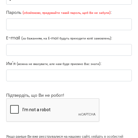
Пароль
:
(обов'язково, придумайте такий пароль, щоб Ви не забули)
E-mail
:
(за бажанням, на E-mail будуть приходити копії замовлень)
Им'я
:
(можна не вказувати, але нам буде приємно Вас знати)
Підтвердіть, що Ви не робот!
Якщо раніше Ви вже реєструвалися на нашому сайті,
увійдіть в особистий