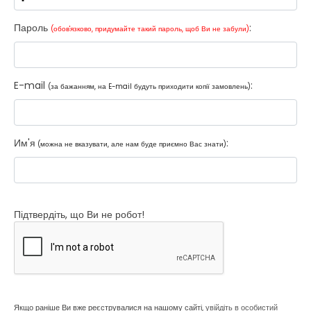
Пароль
:
(обов'язково, придумайте такий пароль, щоб Ви не забули)
E-mail
:
(за бажанням, на E-mail будуть приходити копії замовлень)
Им'я
:
(можна не вказувати, але нам буде приємно Вас знати)
Підтвердіть, що Ви не робот!
Якщо раніше Ви вже реєструвалися на нашому сайті,
увійдіть в особистий