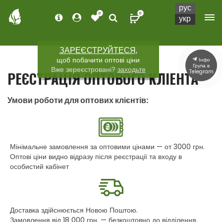
рус
0
0
укр
ЗАРЕЄСТРУЙТЕСЯ,
щоб побачити оптові ціни
Інфо
Група в
Вже зереєстровані?
заходьте
Telegram
РЕЄСТРАЦІЯ ОПТОВОГО КЛІЕНТА
Умови роботи для оптових клієнтів:
Мінімальне замовлення за оптовими цінами — от 3000 грн.
Оптові ціни видно відразу після реєстрації та входу в
особистий кабінет
Доставка здійснюється Новою Поштою.
Замовлення від 18 000 грн. — безкоштовно до відділення.